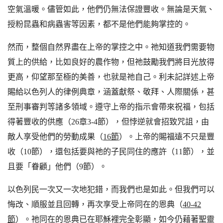
空氣溫暖。儘管如此，他們仍無法保證豐收。無論是天氣、
授粉昆蟲和病蟲害等因素，都不是他們能夠掌控的。
然而，整個自然界盡在上帝的掌控之中。祂知道我們需要物
質上的供給，比如良好的農作物，但祂鼓勵我們將目光放得
更高，仰望那至極的美善，也就是祂自己。利未記詳述上帝
賜給以色列人的律例典章，涵蓋獻祭、敬拜、人際關係，甚
至刑事審判等諸多領域。遵守上帝的指示會帶來祝福，包括
得著豐收的供應（26章3-4節），但悖逆就會招致咒詛，由
敵人享受他們的勞動成果（
16節
）。上帝的賜福遠不只是豐
收（10節），還包括要與祂的子民同住的應許（11節），並
且要「眷顧」他們（9節）。
以色列民一次又一次地犯錯，而我們也是如此。但我們可以
悔改、順服並且回轉，再次享受上帝同在的恩典（
40-42
節
）。祂同在的恩典已在耶穌裡完全彰顯，如今仍藉著聖靈