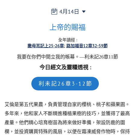
4月14日
上帝的賜福
全年讀經
:
撒母耳記上25-26章
路加福音12章32-59節
我要在你們中間立我的帳幕。—利未記26章11節
今日經文及靈糧透視
:
利未記26章3-12節
艾倫是第五代果農，負責管理自家的櫻桃、桃子和蘋果園。
多年來，他和家人不斷精進種植果樹的技巧，並獲得了最高
產量。他們精心培育樹苗為將來做好準備，架設防鹿的圍
欄，並投資購買特殊的風扇，以便在霜凍威脅作物時，保持