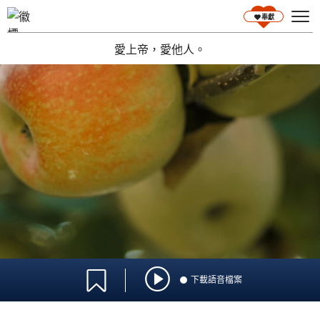
奉獻
愛上帝，愛他人。
語言選擇
下載語音檔案
0:00
/
0:00