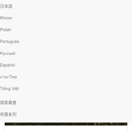
日本語
Khmer
Polski
簡恩德
Português
Русский
簡恩德（Arthur Jackson）和妻子雪莉在美國芝加哥地區牧會長達
28年，他們在2016年回到恩德出生、成長的堪薩斯州居住。簡恩德
Español
除了為《靈命日糧》撰寫文章，目前也在一個專門服事牧者的機構
PastorServe，擔任中西部地區的總監。此外，他也在一所機構
ภาษาไทย
Neopolis Network任職總監，這所機構位於芝加哥，致力在全球各
地建立教會。
Tiếng Việt
文章 簡恩德
探索叢書
有聲系列