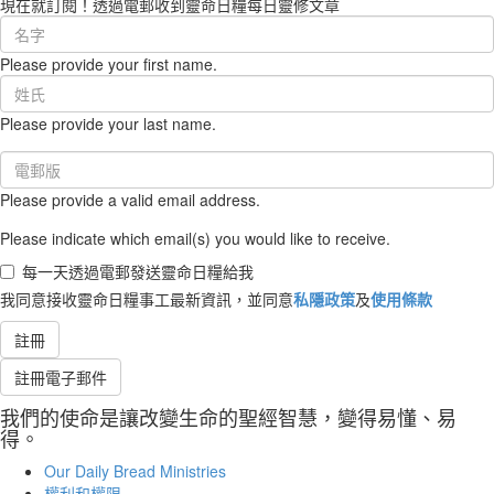
現在就訂閱！透過電郵收到靈命日糧每日靈修文章
First
Name
Please provide your first name.
(required)
Last
Name
Please provide your last name.
(required)
Email
(required)
Please provide a valid email address.
Please indicate which email(s) you would like to receive.
每一天透過電郵發送靈命日糧給我
我同意接收靈命日糧事工最新資訊，並同意
私隱政策
及
使用條款
註冊
註冊電子郵件
我們的使命是讓改變生命的聖經智慧，變得易懂、易
得。
Our Daily Bread Ministries
權利和權限