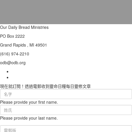
Our Daily Bread Ministries
PO Box 2222
Grand Rapids , MI 49501
(616) 974-2210
odb@odb.org
現在就訂閱！透過電郵收到靈命日糧每日靈修文章
First
Name
Please provide your first name.
(required)
Last
Name
Please provide your last name.
(required)
Email