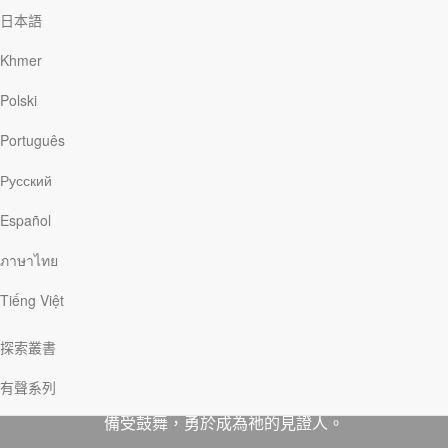
日本語
Khmer
Polski
Português
Русский
Español
分享
下載
ภาษาไทย
Tiếng Việt
這本小冊子節錄自《靈命日糧》作者柯貝爾的同名作
品。作者透過抹大拉馬利亞的視角，帶領我們重溫耶穌
探索叢書
的故事，以新的方式探索耶穌的死亡、復活和得勝，讓
有聲系列
我們從這位常被人誤解的婦人身上，看見救主的大愛而
備受鼓舞，勇於成為祂的見證人。