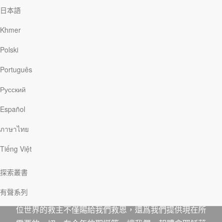
日本語
Khmer
Polski
Português
Русский
Español
分享
下載
ภาษาไทย
Tiếng Việt
在《預備迎接耶穌降臨》這本小冊子中，作者韓傑盛帶
領我們以新的視角來探索歡慶聖誕的原因。因爲耶穌的
探索叢書
降臨，我們可以在患難中擁有盼望，在試煉中得到平
有聲系列
安，在痛苦時仍有喜樂，在冷漠的環境中被愛擁抱。這
位世界的救主不僅賜給我們救恩，還爲我們提供現在所