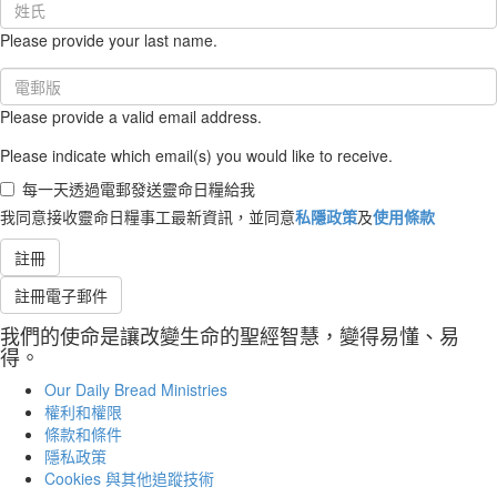
Last
Name
Please provide your last name.
(required)
Email
(required)
Please provide a valid email address.
Please indicate which email(s) you would like to receive.
每一天透過電郵發送靈命日糧給我
我同意接收靈命日糧事工最新資訊，並同意
私隱政策
及
使用條款
註冊
註冊電子郵件
我們的使命是讓改變生命的聖經智慧，變得易懂、易
得。
Our Daily Bread Ministries
權利和權限
條款和條件
隱私政策
Cookies 與其他追蹤技術