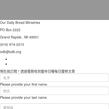
Our Daily Bread Ministries
PO Box 2222
Grand Rapids , MI 49501
(616) 974-2210
odb@odb.org
現在就訂閱！透過電郵收到靈命日糧每日靈修文章
First
Name
Please provide your first name.
(required)
Last
Name
Please provide your last name.
(required)
Email