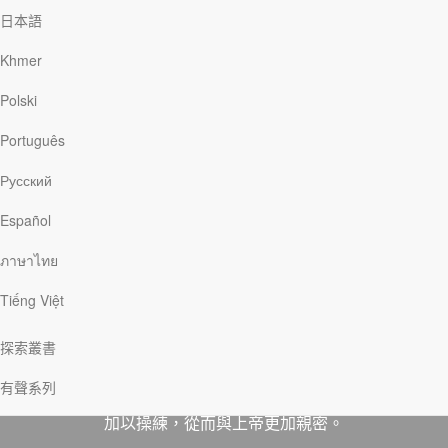
日本語
Khmer
Polski
Português
Русский
Español
分享
下載
ภาษาไทย
Tiếng Việt
禱告是我們與天父的親密連結。但有時候，我們會過度
在意「正確的」詞句和方式。讓聖經來闡明，耶穌教導
探索叢書
我們應該如何與上帝交談。閱讀《教導我們禱告》，你
有聲系列
就會更深地理解耶穌關於禱告的教導，並在禱告生活中
加以操練，從而與上帝更加親密。