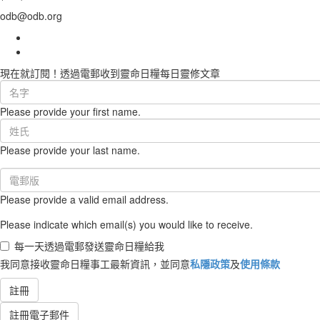
odb@odb.org
現在就訂閱！透過電郵收到靈命日糧每日靈修文章
First
Name
Please provide your first name.
(required)
Last
Name
Please provide your last name.
(required)
Email
(required)
Please provide a valid email address.
Please indicate which email(s) you would like to receive.
每一天透過電郵發送靈命日糧給我
我同意接收靈命日糧事工最新資訊，並同意
私隱政策
及
使用條款
註冊
註冊電子郵件