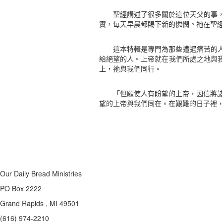
聖經講述了很多關於這位天父的事
實，每天早晨都賜下新的憐憫。祂在聖
這本特輯是專門為那些遭遇痛苦的
給絕望的人。上帝就在我們所處之地與
上，祂與我們同行。
「但願使人有盼望的上帝，因信將諸
望的上帝與我們同在。在艱難的日子裡
Our Daily Bread Ministries
PO Box 2222
Grand Rapids , MI 49501
(616) 974-2210