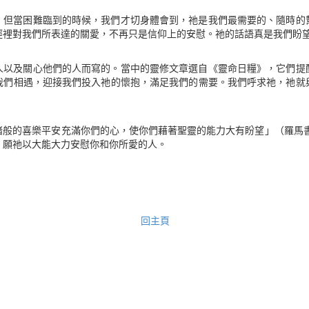
，但當困難臨到的時候，我們才切身體會到，祂是我們最需要的、隨時的
經裡對我們所表達的關愛，不再只是信仰上的安慰。祂的話語真是我們盼
人以及關心他們的人而寫的。當中的靈修文章選自《靈命日糧》，它們提
我們相遇，迎接我們投入祂的懷抱，滿足我們的需要。我們呼求祂，祂就
般的喜樂平安充滿你們的心，使你們藉著聖靈的能力大有盼望」（羅馬書
，願祂以大能大力安慰你和你所愛的人。
回主頁