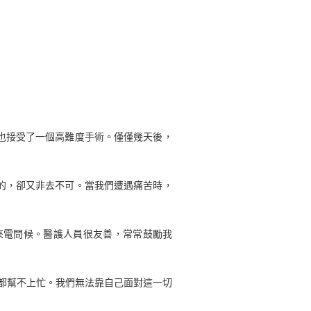
也接受了一個高難度手術。僅僅幾天後，
的，卻又非去不可。當我們遭遇痛苦時，
來電問候。醫護人員很友善，常常鼓勵我
都幫不上忙。我們無法靠自己面對這一切