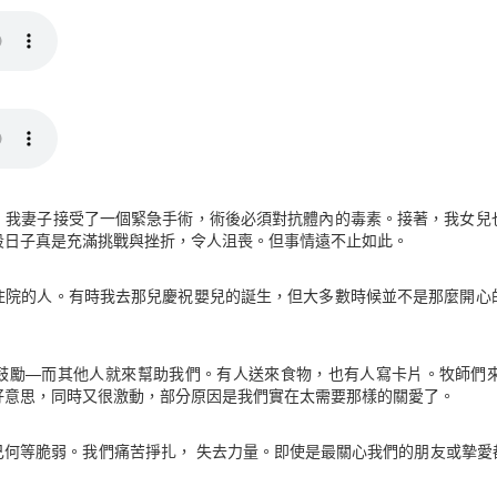
，我妻子接受了一個緊急手術，術後必須對抗體內的毒素。接著，我女兒
段日子真是充滿挑戰與挫折，令人沮喪。但事情遠不止如此。
住院的人。有時我去那兒慶祝嬰兒的誕生，但大多數時候並不是那麼開心
。
鼓勵—而其他人就來幫助我們。有人送來食物，也有人寫卡片。牧師們
好意思，同時又很激動，部分原因是我們實在太需要那樣的關愛了。
己何等脆弱。我們痛苦掙扎， 失去力量。即使是最關心我們的朋友或摯愛