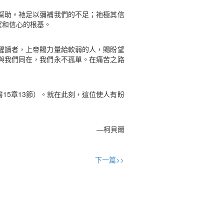
幫助。祂足以彌補我們的不足；祂極其信
望和信心的根基。
醒讀者，上帝賜力量給軟弱的人，賜盼望
與我們同在，我們永不孤單。在痛苦之路
15章13節）。就在此刻，這位使人有盼
—柯貝爾
下一篇>>