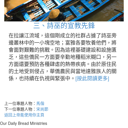
三、詩巫的宣教先鋒
在拉讓江流域，這個剛成立的社群占據了詩巫旁
邊叢林中的一小塊空地；富雅各要牧養他們，將
會面對艱難的挑戰。因為這裡基礎建設和設施匱
乏，這些僑民一方面要辛勤地種稻米糊口，另一
方面還要預防各種肆虐的熱帶疾病。由於原住民
的土地受到侵占，華僑農民與當地達雅族人的關
係，也持續在仇視與緊張中。
[按此閱讀更多]
上一位專題人物：
馬偕
下一位專題人物：
宋尚節
返回上帝能使用你主頁
Our Daily Bread Ministries