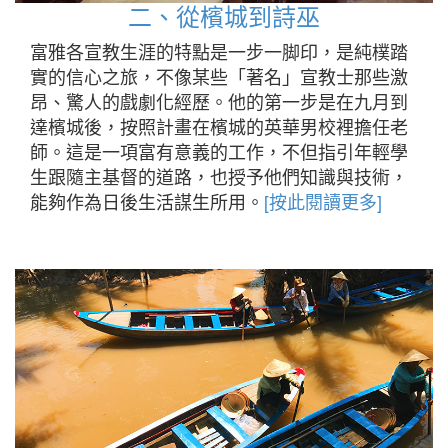
二、從檳城到詩巫
富雅各宣教生涯的特點是一步一脚印，是純樸踏
實的信心之旅，不像某些「著名」宣教士那些激
昂、驚人的戲劇化經歷。他的第一步是在九月到
達檳城後，按照計畫在檳城的英華男校裡擔任老
師。這是一項富有意義的工作，不但指引年輕學
生跟隨主基督的道路，也授予他們知識與技術，
能夠作為日後生活謀生所用。
[按此閱讀更多]