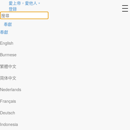
愛上帝，愛他人。
to
登錄
na
奉獻
奉獻
English
Burmese
繁體中文
简体中文
富雅各（James Matthew Hoover，1872-1935
Nederlands
年）是被美國衛理公會差派到砂拉越（今天的
東馬來西亞）去牧養早期移居到婆羅洲的華人
Français
基督徒的宣教士。這位平信徒宣教士三十多年
Deutsch
來除了向村民傳道、教導上帝的話語之外，也
藉著發展教育、社會、經濟和科技來改善當地
Indonesia
人的生活水準。他引進了很多新事物：第一間