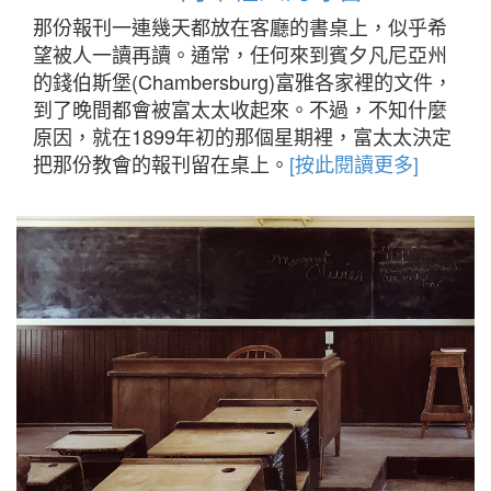
那份報刊一連幾天都放在客廳的書桌上，似乎希
望被人一讀再讀。通常，任何來到賓夕凡尼亞州
的錢伯斯堡(Chambersburg)富雅各家裡的文件，
到了晚間都會被富太太收起來。不過，不知什麼
原因，就在1899年初的那個星期裡，富太太決定
把那份教會的報刊留在桌上。
[按此閱讀更多]