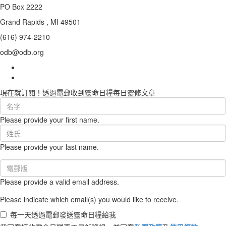
PO Box 2222
Grand Rapids , MI 49501
(616) 974-2210
odb@odb.org
現在就訂閱！透過電郵收到靈命日糧每日靈修文章
First
Name
Please provide your first name.
(required)
Last
Name
Please provide your last name.
(required)
Email
(required)
Please provide a valid email address.
Please indicate which email(s) you would like to receive.
每一天透過電郵發送靈命日糧給我