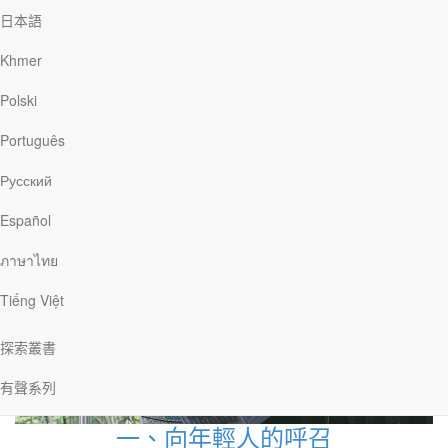
女校、碾米機、第一輛腳踏車和汽船。不同於
日本語
其他宣教士，富雅各沒有經歷戲劇化的呼召；
Khmer
上帝微聲溫柔地向他說話，帶領他進入一生事
奉的禾場。他最終在砂拉越建立了超過40間堂
Polski
會，超過40間學校，並留下基督教信仰和宣教
的傳承。
Português
Русский
Español
ภาษาไทย
Tiếng Việt
探索叢書
有聲系列
一、向年輕人的呼召