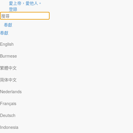
愛上帝，愛他人。
登錄
奉獻
奉獻
English
Burmese
繁體中文
简体中文
屬靈生命的成長
Nederlands
在基督裡成長
Français
每月主題
Deutsch
特質 | 2023年6月
當我們相信基督是你我的救主時，該如何與祂建立更親密的關係
Indonesia
呢？