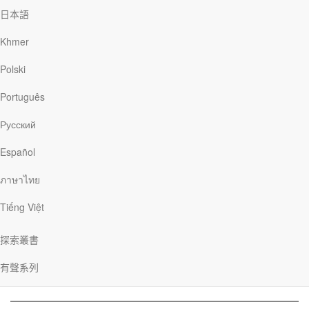
日本語
耶穌自稱是「好牧人」，因祂帶領並看顧那些跟隨祂的人。祂說：
「我的羊聽我的聲音，我也認識他們，他們也跟著我」（約翰福音
Khmer
10章27節）。如何才能聽到這位好牧人的聲音呢？
要敏銳地聽到祂
的聲音，取決於以下四方面的溝通。
Polski
．上帝向我們說話。
當我們閱讀聖經，上帝會藉著祂的話語和自我
啟示來向我們說話（提摩太後書3章16節）。
Português
．我們向上帝說話。
當上帝引導我們認識祂，我們會發自內心地以
Русский
愛和祈求來回應祂（約翰福音15章7節）。
．我們與信徒交流。
我們與主內弟兄姐妹互相連結、彼此相愛，便
Español
能互相鼓勵一同成長（希伯來書10章24-25節）。
ภาษาไทย
．我們與人分享信仰。
耶穌要我們能在未信之人面前成為祂的代表
（馬太福音4章19節）。其中一個最好的方法，就是真誠地關懷他
Tiếng Việt
們。人們若看見我們的生命已被改變，也明白我們真的關心他們，
他們更有可能對我們的改變感到好奇。雖然每個基督徒與救主的關
係都不盡相同，但一個真正的基督徒會渴望聽從上帝、回應祂，與
探索叢書
主內弟兄姐妹有美好的交流，並與還不認識基督的人分享信仰。當
你開始踏上這條信仰的旅程，就讓上帝以祂創造的大能，引導你與
有聲系列
祂建立更親密的關係吧！