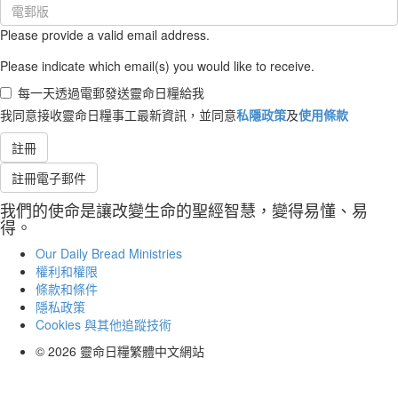
Email
(required)
Please provide a valid email address.
Please indicate which email(s) you would like to receive.
每一天透過電郵發送靈命日糧給我
我同意接收靈命日糧事工最新資訊，並同意
私隱政策
及
使用條款
註冊
註冊電子郵件
我們的使命是讓改變生命的聖經智慧，變得易懂、易
得。
Our Daily Bread Ministries
權利和權限
條款和條件
隱私政策
Cookies 與其他追蹤技術
© 2026
靈命日糧繁體中文網站