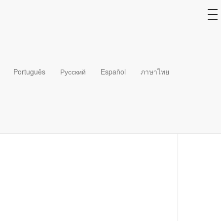
to
na
Português
Русский
Español
ภาษาไทย
長達28年，他們在2016年回到恩德出生、成長的堪薩斯州居
的機構PastorServe，擔任中西部地區的總監。此
位於芝加哥，致力在全球各地建立教會。