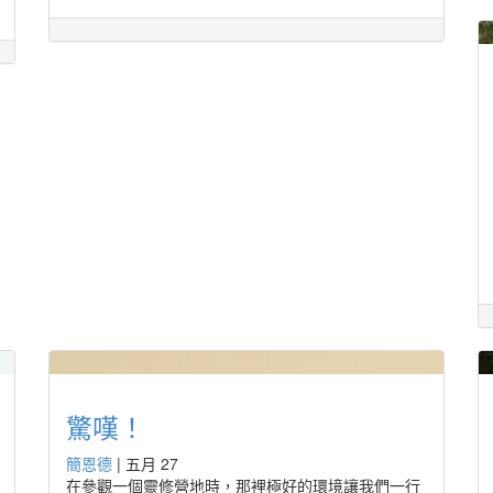
驚嘆！
簡恩德
|
五月 27
在參觀一個靈修營地時，那裡極好的環境讓我們一行