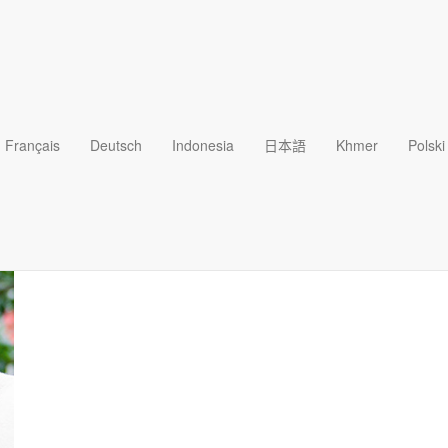
簡恩德
Français
Deutsch
Indonesia
日本語
Khmer
Polski
簡恩德（Arthur Jackson）和妻子雪莉在美國芝加哥地區牧會
住。簡恩德除了為《靈命日糧》撰寫文章，目前也在一個專門服事牧者
外，他也在一所機構Neopolis Network任職總監，這所機構