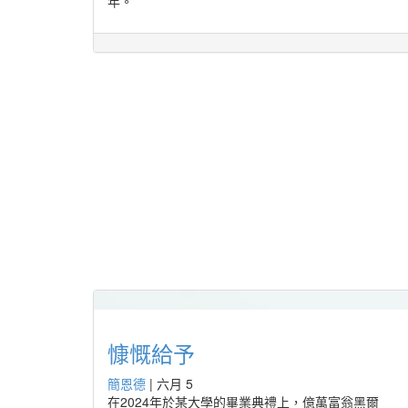
年。
慷慨給予
簡恩德
|
六月 5
在2024年於某大學的畢業典禮上，億萬富翁黑爾