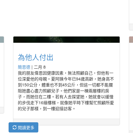
為他人付出
簡恩德
|
二月 8
我的朋友偉恩因健康因素，無法照顧自己，但他有一
位深愛他的母親。夏阿姨今年已94歲高齡，她身高不
到150公分，體重也不到45公斤，但這一切都不能攔
阻她盡心盡力照顧兒子。他們家是一棟兩層樓的房
子，而她住在二樓。若有人去探望她，她就會以緩慢
的步伐走下16級樓梯，就像她平時下樓幫忙照顧所愛
的兒子那樣，到一樓迎接訪客。
閱讀更多