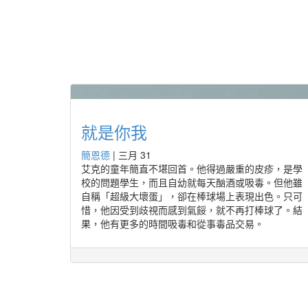
就是你我
簡恩德
|
三月 31
艾克的童年簡直不堪回首。他得過嚴重的皮疹，是學
校的問題學生，而且自幼就每天酗酒或吸毒。但他雖
自稱「超級大壞蛋」，卻在棒球場上表現出色。只可
惜，他因受到歧視而感到氣餒，就不再打棒球了。結
果，他有更多的時間吸毒和從事毒品交易。