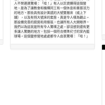
人不禁連連驚嘆：「哇！」有人以巨資購得這個營
地，是為了讓教會和機構同工有一個休息和重振活力
的地方。那些具有設計美感的大號雙層床（或上下
鋪），以及有特大號床的套房，真是令人嘆為觀止。
那設備完善的廚房和用餐區，也讓所有人大開眼界。
我們以為這就是所有令人驚嘆之處，卻沒想到還有更
多讓人驚艷的地方，包括一個符合標準尺寸的室內籃
球場。這個靈修營地處處都令人由衷驚嘆：「哇！」