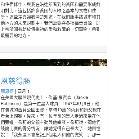
和住宿條件，與我在沿途所看到的貧困和需要形成鮮
明對比，這包括許多貧困的人缺乏基本的食物和住
所。這些差異讓我清楚知道，在我們服事該城市和其
他地方的未來規劃中，我們需要將各種福音資源，即
上帝所賜有助於傳揚祂的愛和救贖的一切事物，帶到
最需要的地方。
恩慈得勝
簡恩德
|
四月 1
在美國大聯盟現代史上，傑基·羅賓森（Jackie
Robinson）是第一位黑人球員。1947年5月9日，他
在費城的西貝公園出賽，當時10歲的朵莉和她父親在
看台上觀賽。後來，有一位年長的黑人走過來坐在他
們旁邊，朵莉的父親主動與他攀談。朵莉說，聽他們
談論比賽的得分情況，讓她覺得自己長大了。她回憶
說：「我永遠不會忘記那個老人和他的微笑。」那一