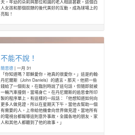
天，年幼的朵莉與那位和藹的老人相談甚歡，這個白
人女孩和那個奴隸的後代美好的互動，成為球場上的
亮點！
不能不說！
簡恩德
|
一月 31
「你知道嗎？耶穌愛你，祂真的很愛你。」這是約翰·
丹尼爾斯（John Daniels）的遺言。那天，他把一些
錢給了一個街友，在臨別時說了這句話，但隨即就被
一輛汽車撞倒，當場身亡。在丹尼爾斯的追思會所印
製的程序單上，有這樣的一段話：「他想知道如何向
更多人做見證，所以在星期天下午，當他去幫助一個
有需要的人，上帝給他機會向世界做見證。當地所有
的電視台都報導這則意外事故，全國各地的朋友、家
人和其他人都聽到了他的故事。」