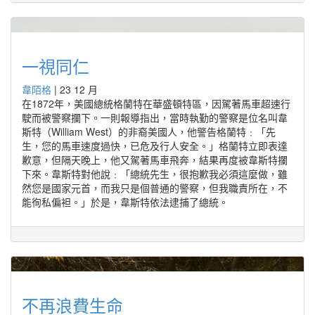
一視同仁
韋陌格
|
23 12 月
在1872年，美國總統格蘭特在華盛頓特區，因駕著馬車超速行
駛而被警察攔下。一則報導指出，當時執勤的警察是位名叫韋
斯特（William West）的非裔美國人，他警告格蘭特﹕「先
生，您的馬車速度過快，已危及行人安全。」格蘭特立即表達
歉意，但隔天晚上，他又駕著馬車飛奔，結果再度被韋斯特攔
下來。韋斯特對他說﹕「總統先生，很抱歉我必須這麼做，雖
然您是國家元首，而我只是個普通的警察，但我職責所在，不
能徇私偏袒。」於是，韋斯特依法逮捕了總統。
不再浪費生命