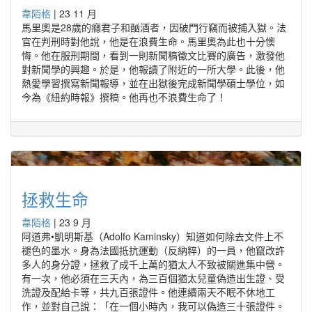
韋陌格
|
23 11 月
馬里奧是28歲的癮君子和酗酒者，因破門行竊而被捕入獄。法
官在判刑時對他說，他是在浪費生命。馬里奧為此也十分懊
悔。他在服刑期間，看到一則新聞稿徵文比賽的廣告，激發他
對新聞學的興趣。於是，他報讀了附近的一所大學。此後，他
熱愛學習撰寫新聞報導，並在出獄後完成新聞學碩士學位，如
今為《紐約時報》撰稿。他再也不浪費生命了！
拯救生命
韋陌格
|
23 9 月
阿道弗•凱明斯基（Adolfo Kaminsky）知道如何除去文件上不
褪色的墨水。身為法國抵抗運動（反納粹）的一員，他竄改許
多人的身分證，拯救了成千上萬的猶太人不致被關進集中營。
有一次，他必須在三天內，為三百個猶太兒童偽造出生證、受
洗證及配給卡等，共九百張證件。他連續兩天不眠不休地工
作，並對自己說：「在一個小時內，我可以偽造三十張證件。