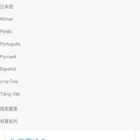
日本語
Khmer
Polski
韋陌格
Português
Русский
韋陌格（Mike Wittmer）。陌格是美國大湍市神學院的系統神學教
授，他有好幾本著作已經在探索書屋出版。陌格和妻子茱莉有三名
Español
正值少年期的子女，因此他們忙得沒時間擁有任何嗜好。但是陌格
會為他所支持的克里夫蘭球隊加油打氣，也喜歡品嚐各式各樣的亞
ภาษาไทย
洲菜餚，更熱愛撰寫與基督教神學相關的文章和書籍。
Tiếng Việt
文章 韋陌格
探索叢書
有聲系列