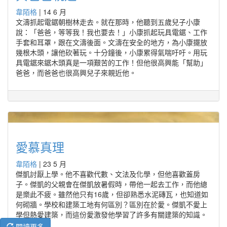
韋陌格
|
14 6 月
文濤抓起電鋸朝樹林走去。就在那時，他聽到五歲兒子小康
說：「爸爸，等等我！我也要去！」小康抓起玩具電鋸、工作
手套和耳罩，跟在文濤後面。文濤在安全的地方，為小康擺放
幾根木頭，讓他砍著玩。十分鐘後，小康累得氣喘吁吁。用玩
具電鋸來鋸木頭真是一項艱苦的工作！但他很高興能「幫助」
爸爸，而爸爸也很高興兒子來親近他。
愛慕真理
韋陌格
|
23 5 月
傑凱討厭上學。他不喜歡代數、文法及化學，但他喜歡蓋房
子。傑凱的父親會在傑凱放暑假時，帶他一起去工作，而他總
是樂此不疲。雖然他只有16歲，但卻熟悉水泥磚瓦，也知道如
何砌牆。學校和建築工地有何區別？區別在於愛。傑凱不愛上
學但熱愛建築，而這份愛激發他學習了許多有關建築的知識。
閱讀更多