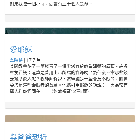
如果我睡一個小時，就會有三十個人喪命。」
愛耶穌
韋陌格
|
17 7 月
某間教會花了一筆錢買了一個尖塔置於教堂建築的屋頂。許多
會友質疑：這算是善用上帝所賜的資源嗎？為什麼不拿那些錢
去幫助窮人呢？牧師解釋說，這筆錢是一些會友奉獻的，購置
尖塔是這些奉獻者的意願。他還引用耶穌的話說：「因為常有
窮人和你們同在。」（約翰福音12章8節）
與爸爸親近