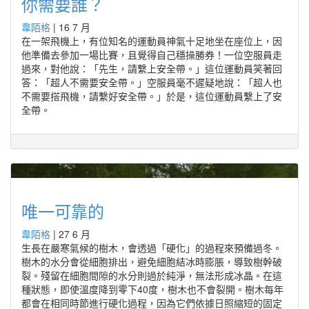
你需要誰？
韋陌格
|
16 7 月
在一架飛機上，有位知名的運動員神氣十足地坐在座位上，因
他準備去參加一場比賽，且覺得自己穩操勝券！一位空服員走
過來，對他說：「先生，請繫上安全帶。」這位運動員笑著回
答：「超人不需要安全帶。」空服員毫不遲疑地說：「超人也
不需要搭飛機，請繫好安全帶。」於是，這位運動員繫上了安
全帶。
唯一可靠的
韋陌格
|
27 6 月
生長在嚴寒氣候的樹木，會透過「硬化」的過程來預備過冬。
樹木的水分會從細胞排出，避免細胞結冰時膨脹，導致樹幹破
裂。殘留在細胞間隙的水分則過於純淨，無法形成冰晶。在這
種狀態，即使溫度降到零下40度，樹木也不會裂開。樹木每年
都會在相同時節進行硬化過程，因為它們依據日照縮短的固定