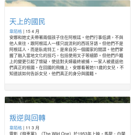
天上的國民
韋陌格
|
15 4 月
安娜和她丈夫帶著兩個孩子住在阿根廷。他們行事低調，不與
他人來往，跟阿根廷人一樣只說流利的西班牙語。但他們不是
阿根廷人，而是臥底特工，是來自另一個國家的間諜。他們掌
握了融入當地文化的技巧，包括使用叉子等細節。但他們戶籍
上的變更引起了懷疑，使這對夫婦最終被捕，一家人被遣返他
們真正的祖國。在回國的飛機上，安娜看著她11歲的女兒，不
知道該如何告訴女兒，他們真正的身分與國籍。
叛逆與回轉
韋陌格
|
11 3 月
電影《飛車黨》（The Wild One）於1953年上映，馬龍．白蘭