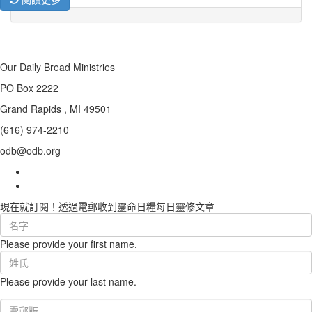
Our Daily Bread Ministries
PO Box 2222
Grand Rapids , MI 49501
(616) 974-2210
odb@odb.org
現在就訂閱！透過電郵收到靈命日糧每日靈修文章
First
Name
Please provide your first name.
(required)
Last
Name
Please provide your last name.
(required)
Email