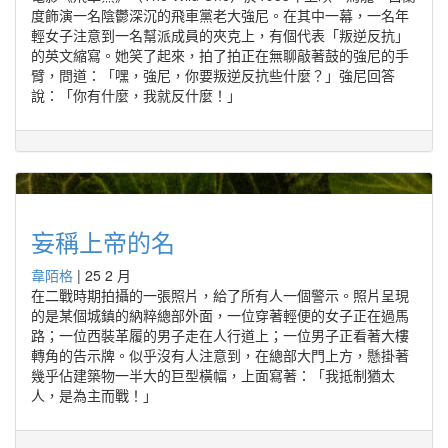
度飾演一名陰鬱深沉的飛車黨老大強尼。在其中一幕，一名年
輕女子注意到一名幫派成員的夾克上，有個代表「叛逆反抗」
的英文縮寫。她笑了起來，拍了拍正在無聊敲著鼓的強尼的手
臂，問道：「嘿，強尼，你要叛逆反抗些什麼？」強尼回答
說：「你有什麼，我就反什麼！」
妄稱上帝的名
韋陌格
|
25 2 月
在二戰時期拍攝的一張照片，給了所有人一個警示。照片呈現
的是某個城鎮的納粹總部外面，一位穿著輕便的女子正在過馬
路；一位西裝革履的男子走在人行道上；一位男子正看著大樓
轉角的告示牌。似乎沒有人注意到，在總部大門上方，懸掛著
幾乎佔建築物一半大的巨型橫幅，上面寫著：「我抵制猶太
人，是為主而戰！」