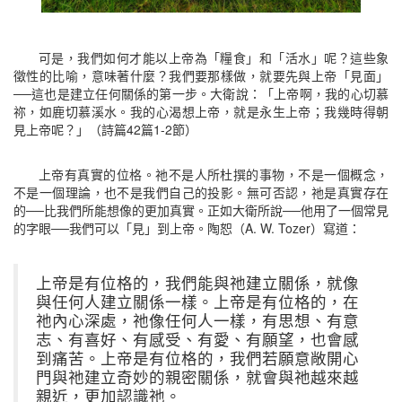
可是，我們如何才能以上帝為「糧食」和「活水」呢？這些象
徵性的比喻，意味著什麼？我們要那樣做，就要先與上帝「見面」
──這也是建立任何關係的第一步。大衛說：「上帝啊，我的心切慕
祢，如鹿切慕溪水。我的心渴想上帝，就是永生上帝；我幾時得朝
見上帝呢？」（詩篇42篇1-2節）
上帝有真實的位格。祂不是人所杜撰的事物，不是一個概念，
不是一個理論，也不是我們自己的投影。無可否認，祂是真實存在
的──比我們所能想像的更加真實。正如大衛所說──他用了一個常見
的字眼──我們可以「見」到上帝。陶恕（A. W. Tozer）寫道：
上帝是有位格的，我們能與祂建立關係，就像
與任何人建立關係一樣。上帝是有位格的，在
祂內心深處，祂像任何人一樣，有思想、有意
志、有喜好、有感受、有愛、有願望，也會感
到痛苦。上帝是有位格的，我們若願意敞開心
門與祂建立奇妙的親密關係，就會與祂越來越
親近，更加認識祂。