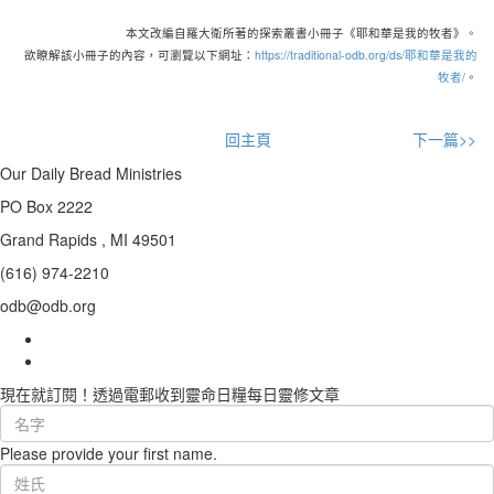
本文改編自羅大衛所著的探索叢書小冊子《耶和華是我的牧者》。
欲瞭解該小冊子的內容，可瀏覽以下網址：
https://traditional-odb.org/ds/耶和華是我的
牧者/
。
回主頁
下一篇>>
Our Daily Bread Ministries
PO Box 2222
Grand Rapids , MI 49501
(616) 974-2210
odb@odb.org
現在就訂閱！透過電郵收到靈命日糧每日靈修文章
First
Name
Please provide your first name.
(required)
Last