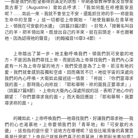
──那是我們的慾望都得到滿足的狀態。早期基督教神學家及哲學家
奧古斯丁（Augustine）曾如此呼求：「我如何能在祢裡面安息
呢？……如此一來，我就不會坐立不安，還能抓住祢的手──祢是我
生命中的至寶。」這一切都從上帝開始。「祂使我躺臥在青草地
上，領我在可安歇的水邊」（詩篇23篇2節）。好牧人「按著名叫自
己的羊，把羊領出來。既放出自己的羊來，就在前頭走，羊也跟著
祂，因為認得祂的聲音」（約翰福音10章3-4節）。
上帝踏出了第一步。祂主動呼喚我們，領我們到可安歇的地
方。不是因為我們尋找上帝，而是因為上帝尋找我們。我們內心深
處有一片為上帝存留的地方。我們受造是為了上帝，若沒有祂的
愛，我們就會感到孤獨和空虛，因而痛苦不已。祂從宇宙的深處向
我們的內心呼喚。大衛如此描述這一情景：「祢說：『你們當尋求
我的面。』那時我心向祢說：『耶和華啊，祢的面我正要尋求』」
（詩篇27篇8節）。上帝向大衛內心深處所說的話，表明了祂心中的
願望：「你們要尋求我的面。」而大衛回應說：「耶和華啊，我要
尋求祢的面。」
的確如此，上帝呼喚我們──祂尋找我們，好讓我們尋求祂──我
們的心也渴慕祂。上帝要領我們到「青草地」和「可安歇的水
邊」，這些指的是什麼？這地方在哪裡呢？這些比喻背後的真實意
義是什麼呢？上帝自己就是我們真正的青草地（參耶利米書50章7