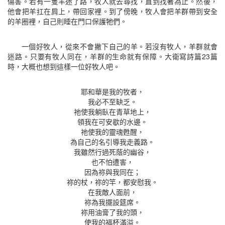
傷害。若有一隻羊迷了路，牧人就去尋找，直到找著為止。然後，
他會把羊扛在肩上，帶回家裡。到了傍晚，牧人會把羊群帶到安全
的羊圈裡，自己則睡在門口保護牠們。
一個好牧人，從來不會撇下自己的羊。若沒有牧人，羊群就會
迷路。只要有牧人同在，羊群的生命就有保障。大衛寫詩篇23篇
時，大概也想到這樣一位好牧人吧。
耶和華是我的牧者，
我必不至缺乏。
祂使我躺臥在青草地上，
領我在可安歇的水邊。
祂使我的靈魂甦醒，
為自己的名引導我走義路。
我雖然行過死蔭的幽谷，
也不怕遭害，
因為祢與我同在；
祢的杖，祢的竿，都安慰我。
在我敵人面前，
祢為我擺設筵席。
祢用油膏了我的頭，
使我的福杯滿溢。