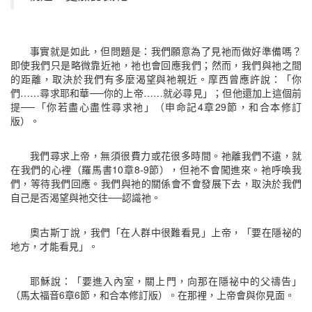
事實就是如此，但問題是：我們願意為了見祂而做好準備嗎？
即使我們只是略微靠近祂，祂也會回應我們；然而，我們與祂之間
的距離，取決於我們有多麼渴望與祂親近。摩西曾應許說：「你
們……尋求耶和華──你的上帝……就必尋見」；但他還加上這個前
提──「你若盡心盡性尋求祂」（申命記4章29節，和合本修訂
版）。
我們尋求上帝，無須很費力或花很多時間。祂離我們不遠，就
在我們的心裡（羅馬書10章8-9節），但祂不會闖進來。祂呼喚我
們，等待我們回應。我們與祂的關係會不會發展下去，取決於我們
自己是否渴望與祂交往──認識祂。
奧古斯丁說，我們「在人群中很難看見」上帝，「要在隱祕的
地方，才能看見」。
耶穌說：「要進入內室，關上門，向那在隱祕中的父禱告」
（馬太福音6章6節，和合本修訂版）。在那裡，上帝會與你見面。