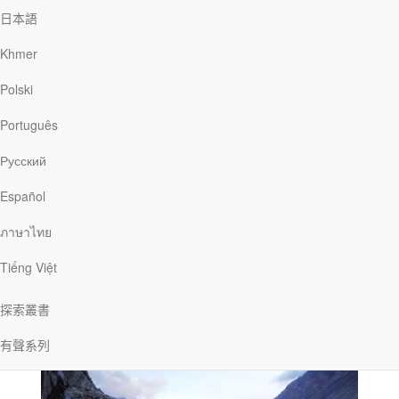
有一天，一個名叫大衛的年輕人正在看守羊群。他突然有個想
日本語
法，覺得上帝就像一位牧人。他想到羊群既無助又缺乏防禦能力，
時刻都需要有人照料。他又想到羊群會傻傻地偏離安全的道路，一
Khmer
直都需要有人指引。他也想到羊群花了許多時間，並且萬般忍耐，
才終於信任他，跟隨他。他回想起自己帶領羊群脫離危險時，牠們
Polski
緊緊依偎在他腳邊的情景。他仔細思考這件事：身為牧人，他必須
為羊群著想，為牠們搏鬥，保護牠們，為牠們尋找青草地和可安歇
Português
的水邊。他回想起為羊群包紮傷口的情景，也驚訝地發現自己必須
再三拯救牠們，否則牠們就會受傷。然而，沒有一隻羊意識到自己
Русский
被照料得如此周到。他心想：是啊，上帝真像一位好牧人。
Español
古時的牧人知道自己所看管的每一隻羊的名字。他們熟知羊群
ภาษาไทย
的一切──牠們的特性、外形特徵和偏好。那時的牧人不會驅趕羊
群，而是引領牠們。早晨，牧人用獨特的嗓音來呼喚羊群，每一隻
Tiếng Việt
羊都會起來，跟隨主人到牧場去。即使有兩個牧人同時呼喚自己的
羊，而這兩群羊是待在一起的，牠們也絕不會跟錯牧人。為了讓羊
群安然吃喝，牧人會在荒野尋找青草地和安全的水源；與此同時，
探索叢書
羊群整天都跟隨著自己的牧人。
有聲系列