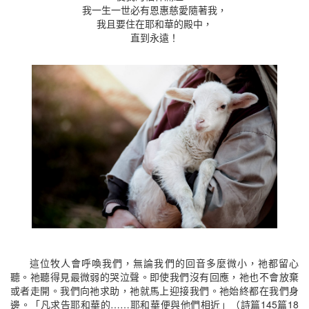
我一生一世必有恩惠慈愛隨著我，
我且要住在耶和華的殿中，
直到永遠！
這位牧人會呼喚我們，無論我們的回音多麼微小，祂都留心
聽。祂聽得見最微弱的哭泣聲。即使我們沒有回應，祂也不會放棄
或者走開。我們向祂求助，祂就馬上迎接我們。祂始終都在我們身
邊。「凡求告耶和華的……耶和華便與他們相近」（詩篇145篇18