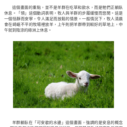
這個畫面的重點，並不是羊群在吃草和飲水，而是牠們正躺臥
休息。「領」這個動詞表明，牧人與羊群的步履緩慢而悠閒。這是
一個恬靜而安寧，令人滿足而放鬆的情景。一般情況下，牧人清晨
會在崎嶇不平的牧場裡放羊，上午則把羊群帶到較好的草地上，中
午就到陰涼的綠洲上休息。
羊群躺臥在「可安歇的水邊」這個畫面，強調的是安息的概念