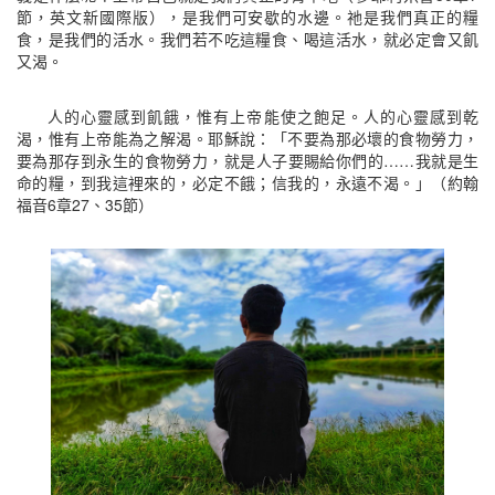
節，英文新國際版），是我們可安歇的水邊。祂是我們真正的糧
食，是我們的活水。我們若不吃這糧食、喝這活水，就必定會又飢
又渴。
人的心靈感到飢餓，惟有上帝能使之飽足。人的心靈感到乾
渴，惟有上帝能為之解渴。耶穌說：「不要為那必壞的食物勞力，
要為那存到永生的食物勞力，就是人子要賜給你們的……我就是生
命的糧，到我這裡來的，必定不餓；信我的，永遠不渴。」（約翰
福音6章27、35節）