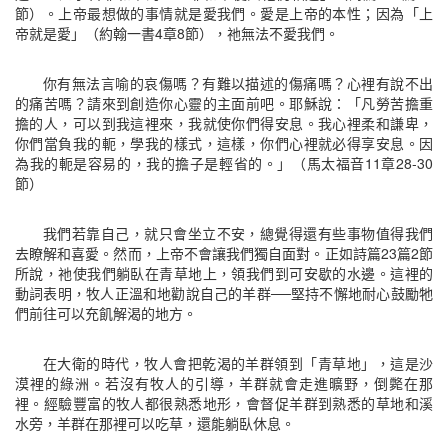
節）。上帝最想做的事情就是愛我們。愛是上帝的本性；因為「上
帝就是愛」（約翰一書4章8節），祂無法不愛我們。
你有無法言喻的哀傷嗎？有難以描述的傷痛嗎？心裡有說不出
的痛苦嗎？請來到創造你心靈的主面前吧。耶穌說：「凡勞苦擔重
擔的人，可以到我這裡來，我就使你們得安息。我心裡柔和謙卑，
你們當負我的軛，學我的樣式，這樣，你們心裡就必得享安息。因
為我的軛是容易的，我的擔子是輕省的。」（馬太福音11章28-30
節）
我們若靠自己，就只會坐立不安，總覺得還有些事物值得我們
去瞭解和喜愛。然而，上帝不會讓我們獨自面對。正如詩篇23篇2節
所說，祂使我們躺臥在青草地上，領我們到可安歇的水邊。這裡的
動詞表明，牧人正溫和地勸說自己的羊群──堅持不懈地耐心鼓勵牠
們前往可以充飢解渴的地方。
在大衛的時代，牧人會把乾渴的羊群領到「青草地」，這是沙
漠裡的綠洲。若沒有牧人的引導，羊群就會走進曠野，倒斃在那
裡。經驗豐富的牧人都很熟悉地形，會督促羊群到熟悉的草地和溪
水旁，羊群在那裡可以吃草，還能躺臥休息。