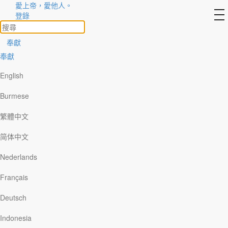
愛上帝，愛他人。
to
登錄
na
奉獻
奉獻
主題文章 1
English
耶和華是我的牧者
Burmese
繁體中文
廣東話
简体中文
Nederlands
國語
Français
Deutsch
Indonesia