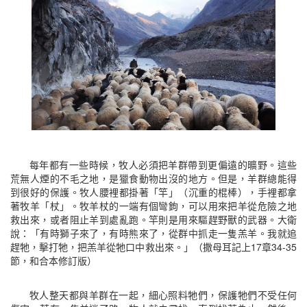
每年都有一些時候，牧人必須把羊群帶到更偏遠的曠野。這些
荒無人煙的不毛之地，是獵食動物出沒的地方。但是，羊群總能得
到很好的保護。牧人腰裡都掛著「竿」（沉重的棍棒），手裡都拿
著牧羊「杖」。牧羊杖的一端有個彎鉤，可以用來把羊從危險之地
救出來，或者阻止羊到處亂跑。竿則是用來驅趕野獸的武器。大衛
說：「有時獅子來了，有時熊來了，從群中抓走一隻羔羊。我就追
趕牠，擊打牠，把羔羊從牠口中救出來。」（撒母耳記上17章34-35
節，和合本修訂版）
牧人整天都與羊群在一起，細心照料牠們，保護牠們不受任何