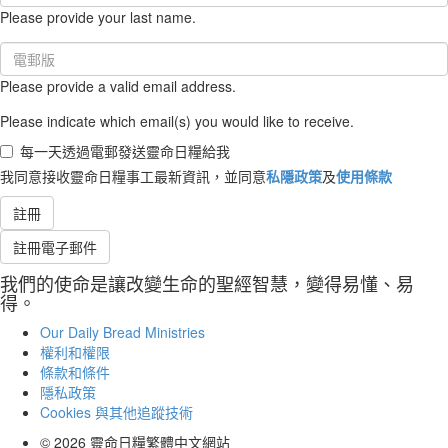
Name
Please provide your last name.
(required)
Email
(required)
Please provide a valid email address.
Please indicate which email(s) you would like to receive.
每一天透過電郵發送靈命日糧給我
我同意接收靈命日糧事工最新資訊，並同意
私隱政策
及
使用條款
註冊
註冊電子郵件
我們的使命是讓改變生命的聖經智慧，變得易懂、易
得。
Our Daily Bread Ministries
權利和權限
條款和條件
隱私政策
Cookies 與其他追蹤技術
© 2026
靈命日糧繁體中文網站