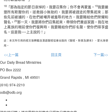
18
19
「那為指定的節日哀悼的，我要召集你；你不會再蒙羞。
我要嚴
懲所有欺壓你的，拯救弱小無助的，我要將被趕走的聚集起來；那
些先前被擄的，在他們被嘲弄被羞辱的地方，我要賜給他們榮耀和
20
聲名。
那一天，我要將你們召集起來，帶領你們重返家園。我在地
上萬族的眼前使你們復興時，我要賜給你們好名聲，使你們得享盛
名。這是我──上主說的！」
註：本文所引用的經文皆轉載自漢語聖經協會出版的《聖經・新普及譯本》，蒙允准使
用。
<<上一篇
回主頁
下一篇>>
Our Daily Bread Ministries
PO Box 2222
Grand Rapids , MI 49501
(616) 974-2210
odb@odb.org