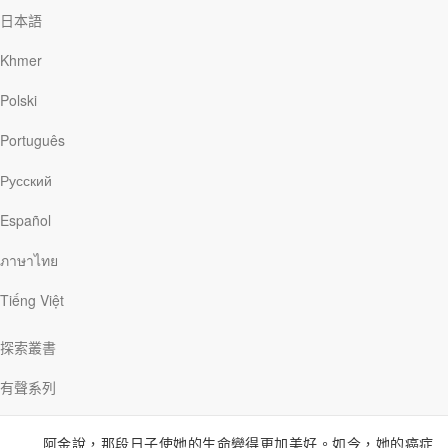
日本語
因為上主你的上帝……是大有能力的救主。祂要因你而欣喜高興，
祂要以愛安撫你一切的恐懼，祂要為你歡喜歌唱。──西番雅書3章
Khmer
17節
Polski
某一年的聖誕節前夕，我的朋友阿金被診斷出罹患血癌，需要
立刻接受化療。在這件事發生的幾週前，她剛告訴朋友，她多麼滿
Português
意自己的生活，覺得上帝很恩待她，賜給她幸福的家庭、舒適的房
子和剛出生的孫子。當她走進醫院時，她向耶穌禱告，祈盼自己能
Русский
感受到祂親密的同在。
Español
接下來的七個月是治療和隔離休養的日子，她稱之為「強迫休
ภาษาไทย
息」時期。她說，她學會了如何放慢腳步、安靜省思，以及在上帝
的美善、慈愛及完美的計劃裡安息──無論她是否會痊癒。
Tiếng Việt
上帝在西番雅書3章17節中向以色列子民應許說：「上主你的上
探索叢書
帝……是大有能力的救主。祂要因你而欣喜高興，祂要以愛安撫你
一切的恐懼，祂要為你歡喜歌唱」。對阿金來說，這也是上帝給她
有聲系列
的應許。
阿金說，那段日子使她的生命變得更加美好。如今，她的癌症