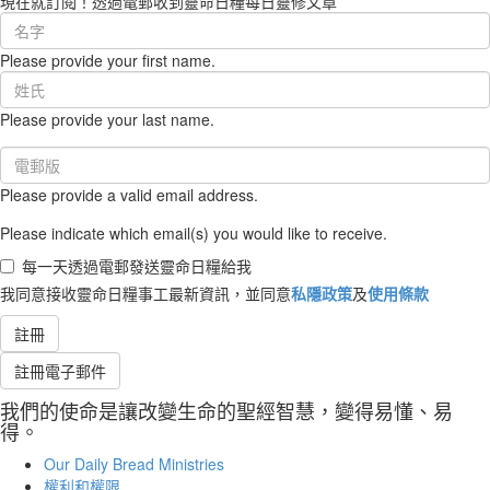
現在就訂閱！透過電郵收到靈命日糧每日靈修文章
First
Name
Please provide your first name.
(required)
Last
Name
Please provide your last name.
(required)
Email
(required)
Please provide a valid email address.
Please indicate which email(s) you would like to receive.
每一天透過電郵發送靈命日糧給我
我同意接收靈命日糧事工最新資訊，並同意
私隱政策
及
使用條款
註冊
註冊電子郵件
我們的使命是讓改變生命的聖經智慧，變得易懂、易
得。
Our Daily Bread Ministries
權利和權限