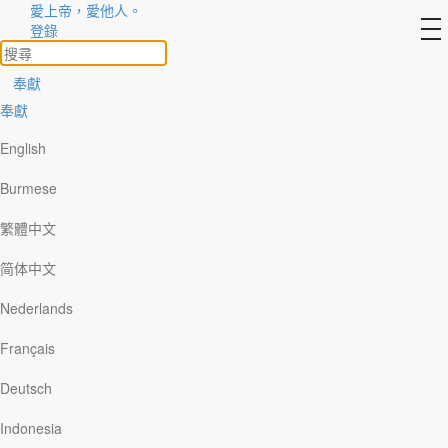
愛上帝，愛他人。
to
登錄
na
奉獻
奉獻
靈修文章 2
在主裡安歇
English
Burmese
強迫休息
繁體中文
廣東話
简体中文
Nederlands
Français
國語
Deutsch
Indonesia