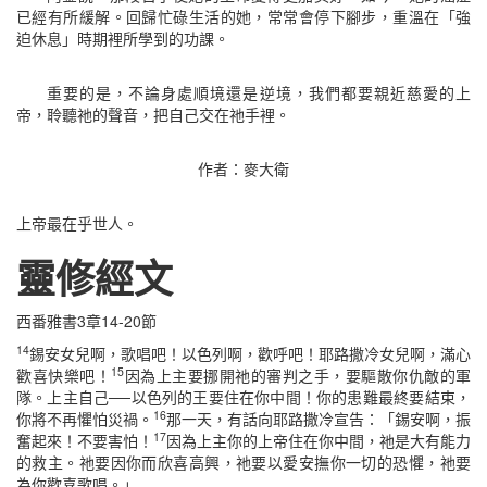
已經有所緩解。回歸忙碌生活的她，常常會停下腳步，重溫在「強
迫休息」時期裡所學到的功課。
重要的是，不論身處順境還是逆境，我們都要親近慈愛的上
帝，聆聽祂的聲音，把自己交在祂手裡。
作者：麥大衛
上帝最在乎世人。
靈修經文
西番雅書3章14-20節
14
錫安女兒啊，歌唱吧！以色列啊，歡呼吧！耶路撒冷女兒啊，滿心
15
歡喜快樂吧！
因為上主要挪開祂的審判之手，要驅散你仇敵的軍
隊。上主自己──以色列的王要住在你中間！你的患難最終要結束，
16
你將不再懼怕災禍。
那一天，有話向耶路撒冷宣告：「錫安啊，振
17
奮起來！不要害怕！
因為上主你的上帝住在你中間，祂是大有能力
的救主。祂要因你而欣喜高興，祂要以愛安撫你一切的恐懼，祂要
為你歡喜歌唱。」