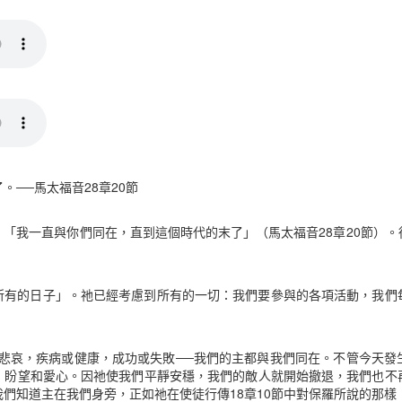
──馬太福音28章20節
「我一直與你們同在，直到這個時代的末了」（馬太福音28章20節）
所有的日子」。祂已經考慮到所有的一切：我們要參與的各項活動，我們
或悲哀，疾病或健康，成功或失敗──我們的主都與我們同在。不管今天發
、盼望和愛心。因祂使我們平靜安穩，我們的敵人就開始撤退，我們也不
們知道主在我們身旁，正如祂在使徒行傳18章10節中對保羅所說的那樣