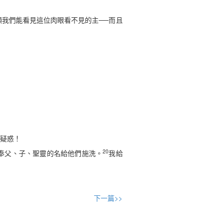
我們能看見這位肉眼看不見的主──而且
疑惑！
20
奉父、子、聖靈的名給他們施洗。
我給
下一篇>>