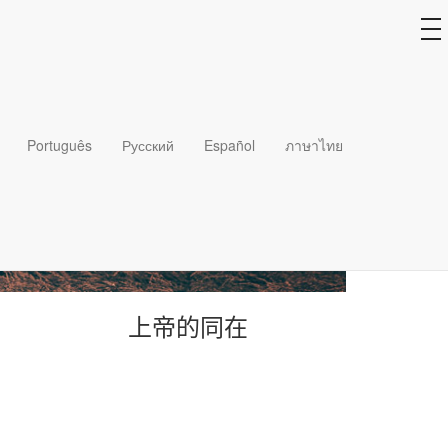
to
na
Português
Русский
Español
ภาษาไทย
上帝的同在