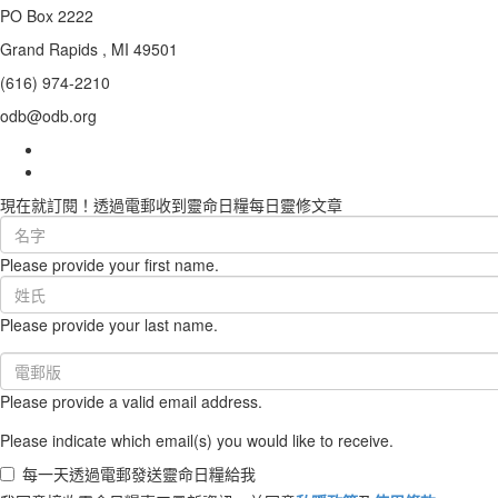
PO Box 2222
Grand Rapids , MI 49501
(616) 974-2210
odb@odb.org
現在就訂閱！透過電郵收到靈命日糧每日靈修文章
First
Name
Please provide your first name.
(required)
Last
Name
Please provide your last name.
(required)
Email
(required)
Please provide a valid email address.
Please indicate which email(s) you would like to receive.
每一天透過電郵發送靈命日糧給我