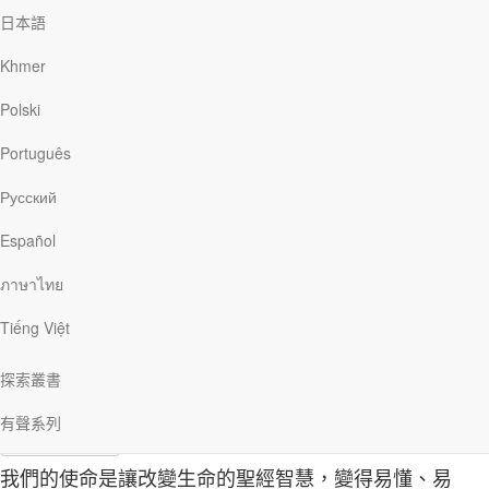
日本語
Khmer
現在就訂閱！透過電郵收到靈命日糧每日靈修文章
First
Polski
Name
Please provide your first name.
(required)
Last
Português
Name
Please provide your last name.
(required)
Русский
Email
Español
(required)
Please provide a valid email address.
ภาษาไทย
Please indicate which email(s) you would like to receive.
Tiếng Việt
每一天透過電郵發送靈命日糧給我
我同意接收靈命日糧事工最新資訊，並同意
私隱政策
及
使用條款
探索叢書
註冊
有聲系列
註冊電子郵件
我們的使命是讓改變生命的聖經智慧，變得易懂、易