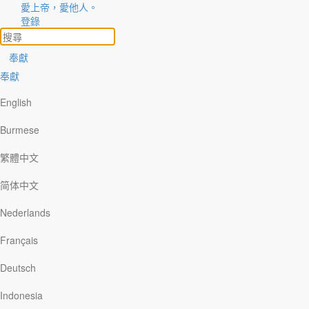
享上帝的作為
愛上帝，愛他人。
登錄
主題
你的故事/文章
奉獻
奉獻
English
Read
Burmese
在推特中分享
繁體中文
‘re sorry, the page you‘re looking for does not exist. Return to
omepage
.
简体中文
看所有
Nederlands
Our Daily Bread Ministries
PO Box 2222
Français
Grand Rapids , MI 49501
Deutsch
(616) 974-2210
Indonesia
odb@odb.org