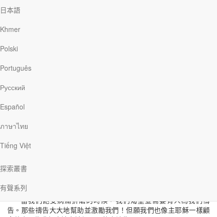
日本語
聖父啊，祢已經把祢的名賜給我，求祢用這名的大能保護他們，使
他們合而為一，就像我們一樣。──約翰福音17章11節
Khmer
艾倫・南寧格（Alan Nanninga）是我所在的那個城市的居民。
Polski
人們為他所寫的訃聞如此描述他：「最值得一提的是，他一直熱心
地為基督作見證。」在講述他的家庭生活以及職業生涯之後，訃聞
Português
提及，在他去世之前將近十年的日子裡，他的健康狀況不斷惡化。
訃聞的結尾則說：「他……住院期間……被譽為『那位注重禱告的
Русский
病人』」。這是因為，他牧養其他的病人。在飽受病痛折磨的日子
裡，他仍為周遭那些有需要的人禱告，也和他們一同禱告。
Español
ภาษาไทย
耶穌在猶大背叛祂的幾個小時之前，為祂的門徒禱告說：「現
在我要離開這世界，到祢那裡去，他們卻仍要留在這個世界上。聖
Tiếng Việt
父啊，祢已經把祢的名賜給我，求祢用這名的大能保護他們，使他
們合而為一，就像我們一樣」（約翰福音17章11節）。耶穌知道接
下來會發生什麼事，但祂卻不顧惜自己，反倒掛念祂的跟隨者和朋
探索叢書
友。
有聲系列
當我們飽受病痛折磨的時候，我們渴望並需要有人為我們禱
告。那些禱告大大地幫助並激勵我們！但願我們也像主耶穌一樣顧