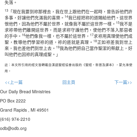
失落。
13
「現在我要到祢那裡去，我在世上跟他們在一起時，曾告訴他們許
14
多事，好讓他們充滿我的喜樂。
我已經把祢的道賜給他們。這世界
15
恨他們，因為他們不屬於世界，就像我不屬於這世界一樣。
我不是
求祢帶他們離開這世界，而是求祢守護他們，使他們不落入那惡者
16
17
的手中。
他們像我一樣，也不屬於這世界，
求祢用真理使他們成
18
聖，教導他們學習祢的道，祢的道就是真理。
正如祢差我到世上
19
來，我也差他們到世上去。
我為他們把自己當作聖潔的祭獻上，好
叫他們也因祢的真理成聖。」
註：本文所引用的經文皆轉載自漢語聖經協會出版的《聖經・新普及譯本》，蒙允准使
用。
<<上一篇
回主頁
下一篇>>
Our Daily Bread Ministries
PO Box 2222
Grand Rapids , MI 49501
(616) 974-2210
odb@odb.org