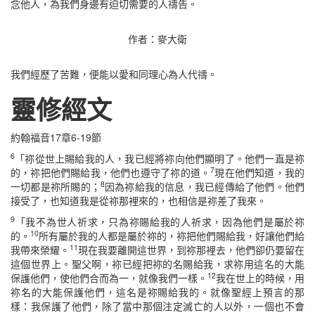
念他人，為我們身邊有迫切需要的人禱告。
作者：麥大衛
我們經歷了苦難，便能以愛和同理心為人代禱。
靈修經文
約翰福音17章6-19節
6
「祢從世上賜給我的人，我已經將祢向他們顯明了。他們一直是祢
7
的，祢把他們賜給我，他們也遵守了祢的道。
現在他們知道，我的
8
一切都是祢所賜的；
因為祢給我的信息，我已經傳給了他們。他們
接受了，也知道我是從祢那裡來的，也相信是祢差了我來。
9
「我不為世人祈求，只為祢賜給我的人祈求，因為他們是屬於祢
10
的。
所有屬於我的人都是屬於祢的，祢把他們賜給我，好讓他們給
11
我帶來榮耀。
現在我要離開這世界，到祢那裡去，他們卻仍要留在
這個世界上。聖父啊，祢已經把祢的名賜給我，求祢用這名的大能
12
保護他們，使他們合而為一，就像我們一樣。
我在世上的時候，用
祢名的大能保護他們，這名是祢賜給我的。就像聖經上預言的那
樣：我保護了他們，除了當中那個注定滅亡的人以外，一個也不會