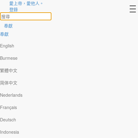
愛上帝，愛他人。
to
登錄
na
奉獻
奉獻
靈修文章 4
禱告和鼓勵
English
Burmese
那位注重禱告的病人
繁體中文
廣東話
简体中文
Nederlands
Français
國語
Deutsch
Indonesia