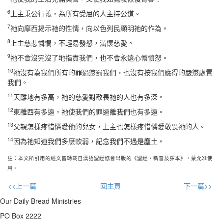
6
上主秉公行義，為所有受屈的人主持公道。
7
祂向摩西揭示祂的性情，向以色列民顯明祂的作為。
8
上主慈悲憐憫，不輕易發怒，滿懷慈愛。
9
祂不會沒完沒了地指責我們，也不會永遠心懷憤怒。
10
祂沒有為我們所有的罪過懲罰我們，也沒有按我們應得的嚴懲處置
我們。
11
天離地有多高，祂的慈愛對敬畏祂的人也有多深。
12
東離西有多遠，祂使我們的罪過離我們也有多遠。
13
父親怎樣疼惜憐愛他的兒女，上主也怎樣疼惜憐愛敬畏祂的人。
14
因為祂知道我們多麼軟弱，記念我們不過是塵土。
註：本文所引用的經文皆轉載自漢語聖經協會出版的《聖經・新普及譯本》，蒙允准使
用。
<<上一篇
回主頁
下一篇>>
Our Daily Bread Ministries
PO Box 2222