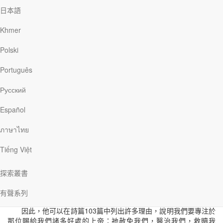
日本語
我身我心啊，要讚美上主，絕不忘記祂對我的恩惠。──詩篇103篇2
節
Khmer
在一個美麗的夏日，我的一位朋友因無法處理生活上的難處而
Polski
淚流滿面；一位朋友不能走出過去的巨大傷痛；另一位朋友因他忠
心牧養的一間小教會面臨解散的厄運而掙扎不已；還有位朋友失去
Português
了在當地一個福音事工的工作。
Русский
我那些苦苦掙扎的朋友──或者說我們每一個人──如何能找到希
Español
望？當明天的道路坎坷，未來毫無盼望時，我們該從何處得著幫
助？
ภาษาไทย
我們能做的是讚美主，如同大衛在詩篇103篇所說的。在逆境
Tiếng Việt
中，我們若認定上帝會在我們的生命中動工，就不會沉溺於自己的
傷痛，反而會全心信靠偉大的上帝。大衛明白身處逆境的滋味。他
探索叢書
面對敵人的威脅，承受他自己犯罪的後果，並且面臨悲傷所帶來的
挑戰。然而，他也認識到讚美具有醫治的大能。
有聲系列
因此，他可以在詩篇103篇中列出許多理由，說明我們要專注於
那位賜給我們諸多好處的上帝：祂赦免我們，醫治我們，救贖我