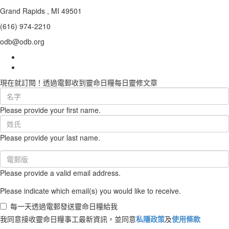
Grand Rapids , MI 49501
(616) 974-2210
odb@odb.org
現在就訂閱！透過電郵收到靈命日糧每日靈修文章
First
Name
Please provide your first name.
(required)
Last
Name
Please provide your last name.
(required)
Email
(required)
Please provide a valid email address.
Please indicate which email(s) you would like to receive.
每一天透過電郵發送靈命日糧給我
我同意接收靈命日糧事工最新資訊，並同意
私隱政策
及
使用條款