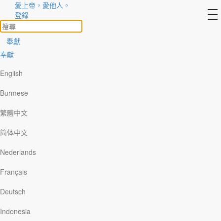
愛上帝，愛他人。
to
登錄
na
奉獻
奉獻
靈修文章 8
上帝真偉大
English
Burmese
賜人盼望的讚美
繁體中文
廣東話
简体中文
Nederlands
Français
國語
Deutsch
Indonesia