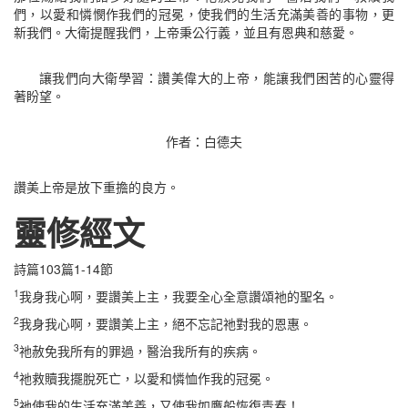
們，以愛和憐憫作我們的冠冕，使我們的生活充滿美善的事物，更
新我們。大衛提醒我們，上帝秉公行義，並且有恩典和慈愛。
讓我們向大衛學習：讚美偉大的上帝，能讓我們困苦的心靈得
著盼望。
作者：白德夫
讚美上帝是放下重擔的良方。
靈修經文
詩篇103篇1-14節
1
我身我心啊，要讚美上主，我要全心全意讚頌祂的聖名。
2
我身我心啊，要讚美上主，絕不忘記祂對我的恩惠。
3
祂赦免我所有的罪過，醫治我所有的疾病。
4
祂救贖我擺脫死亡，以愛和憐恤作我的冠冕。
5
祂使我的生活充滿美善，又使我如鷹般恢復青春！