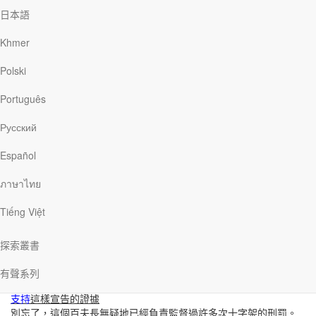
日本語
Khmer
百夫長的信心
Polski
十字架前的百夫長，在馬太福音27章54節裡作了極偉大的宣告。聖
Português
經上說︰
「百夫長和一同看守耶穌的人，看見地震，並所經歷的
事，就極其害怕，說︰『這真是上帝的兒子了！』」
Русский
希臘文在「God」（上帝）或「Son」（兒子）之前，並沒有像英文
「a」（一個）那樣的冠詞，所以百夫長的意思很清楚，就是「上帝
Español
的兒子」。很顯然，百夫長被他所目睹的事深深打動，從而宣告耶
穌的神性。
ภาษาไทย
我們需要思考兩個方面才能完全了解百夫長話裡的深意。
Tiếng Việt
反對
這樣宣告的證據
這個百夫長，不可能不知道猶太宗教領袖之所以會強烈指控耶穌，
探索叢書
要把祂釘十字架，就是因為耶穌聲稱自己是上帝的兒子。他的總指
揮官本丟彼拉多，已經為耶穌作此聲明而定了祂的罪。現在這個百
有聲系列
夫長卻否定了這個罪名，反而肯定了耶穌的宣告。
支持
這樣宣告的證據
別忘了，這個百夫長無疑地已經負責監督過許多次十字架的刑罰。