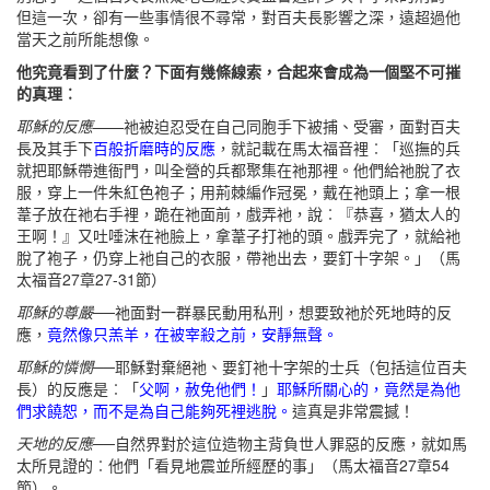
但這一次，卻有一些事情很不尋常，對百夫長影響之深，遠超過他
當天之前所能想像。
他究竟看到了什麼？下面有幾條線索，合起來會成為一個堅不可摧
的真理︰
耶穌的反應
——祂被迫忍受在自己同胞手下被捕、受審，面對百夫
長及其手下
百般折磨時的反應
，就記載在馬太福音裡︰「巡撫的兵
就把耶穌帶進衙門，叫全營的兵都聚集在祂那裡。他們給祂脫了衣
服，穿上一件朱紅色袍子；用荊棘編作冠冕，戴在祂頭上；拿一根
葦子放在祂右手裡，跪在祂面前，戲弄衪，說︰『恭喜，猶太人的
王啊！』又吐唾沫在祂臉上，拿葦子打祂的頭。戲弄完了，就給衪
脫了袍子，仍穿上衪自己的衣服，帶祂出去，要釘十字架。」（馬
太福音27章27-31節）
耶穌的尊嚴
──祂面對一群暴民動用私刑，想要致祂於死地時的反
應，
竟然像只羔羊，在被宰殺之前，安靜無聲。
耶穌的憐憫
──耶穌對棄絕祂、要釘祂十字架的士兵（包括這位百夫
長）的反應是︰「
父啊，赦免他們！
」
耶穌所關心的，竟然是為他
們求饒恕，而不是為自己能夠死裡逃脫。
這真是非常震撼！
天地的反應
──自然界對於這位造物主背負世人罪惡的反應，就如馬
太所見證的︰他們「看見地震並所經歷的事」（馬太福音27章54
節）。