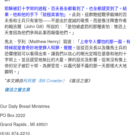
耶穌被釘十字架的過程，百夫長全都看到了，也全都感受到了。結
果，他和他的手下「就極其害怕」。
此刻，這群飽經戰爭鍛煉的百
夫長和士兵只有害怕——不是出於虔誠的敬畏，而是像注釋書作者
約翰吉爾（John Gill）所說的︰「是怕被處罰的那種害怕︰惟恐上
天會因為他們參與此事而報復他們。」
馬太．亨利（Matthew Henry）寫道︰「
上帝令人懼怕的那一面，有
時候就是會奇妙地使罪人知罪、覺醒。
這從百夫長以及羅馬士兵的
恐懼裡就可以看得出來。讓我們以信心的眼光定睛在基督和祂的十
字架上，並且感受祂無比的大愛。罪的惡劣及影響，從來沒有像上
帝的兒子被釘十架、為罪受苦、以義代替不義的那一天那樣大大地
顯明。」
*本文摘自
柯貝爾（Bill Crowder）
《復活之窗》
復活之窗主頁
Our Daily Bread Ministries
PO Box 2222
Grand Rapids , MI 49501
(616) 974-2210