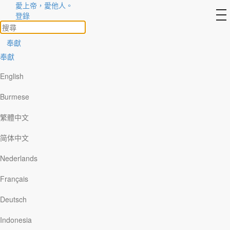
愛上帝，愛他人。
關鍵之窗 – 百夫長（下）
to
登錄
na
奉獻
續《關鍵之窗 – 百夫長（上）》
奉獻
English
Burmese
繁體中文
简体中文
Nederlands
Français
Deutsch
Indonesia