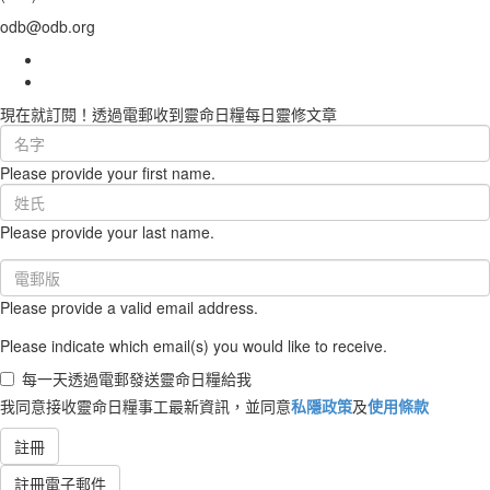
odb@odb.org
現在就訂閱！透過電郵收到靈命日糧每日靈修文章
First
Name
Please provide your first name.
(required)
Last
Name
Please provide your last name.
(required)
Email
(required)
Please provide a valid email address.
Please indicate which email(s) you would like to receive.
每一天透過電郵發送靈命日糧給我
我同意接收靈命日糧事工最新資訊，並同意
私隱政策
及
使用條款
註冊
註冊電子郵件