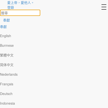
愛上帝，愛他人。
to
登錄
na
奉獻
奉獻
「壓力」的滋味可謂無人不嚐——年幼天真的
English
兒童、活潑健壯的青年、智慧老練的長者，
都活在各式各樣的壓力之下。接下來，讓我
Burmese
們一起探討「壓力」這回事，但願你能從中
認識壓力，也懂得如何面對，能夠活出平
繁體中文
安、豐盛的人生。
简体中文
Nederlands
Français
Deutsch
Indonesia