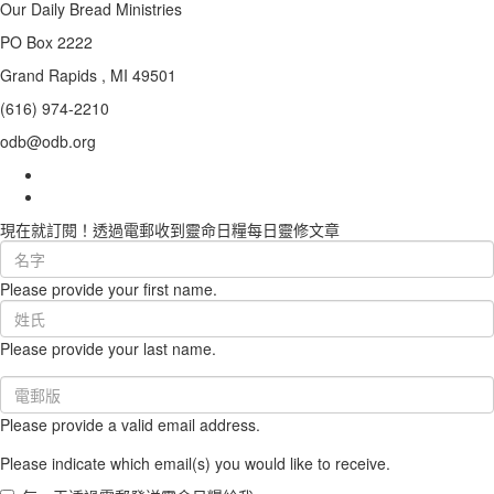
Our Daily Bread Ministries
PO Box 2222
Grand Rapids , MI 49501
(616) 974-2210
odb@odb.org
現在就訂閱！透過電郵收到靈命日糧每日靈修文章
First
Name
Please provide your first name.
(required)
Last
Name
Please provide your last name.
(required)
Email
(required)
Please provide a valid email address.
Please indicate which email(s) you would like to receive.