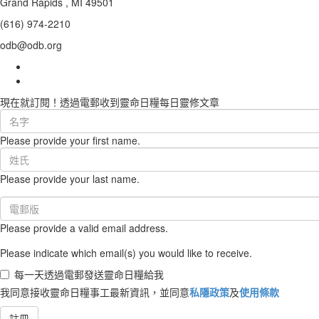
Grand Rapids , MI 49501
(616) 974-2210
odb@odb.org
現在就訂閱！透過電郵收到靈命日糧每日靈修文章
First
Name
Please provide your first name.
(required)
Last
Name
Please provide your last name.
(required)
Email
(required)
Please provide a valid email address.
Please indicate which email(s) you would like to receive.
每一天透過電郵發送靈命日糧給我
我同意接收靈命日糧事工最新資訊，並同意
私隱政策
及
使用條款
註冊