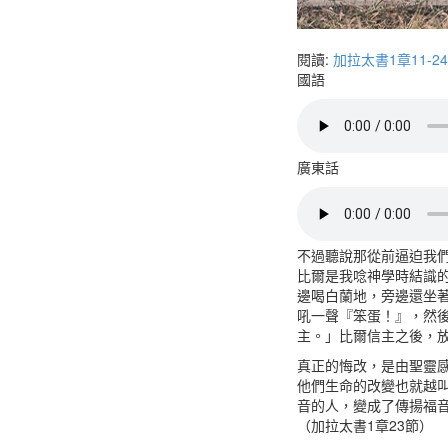
閱讀:
加拉太書1章11-2
國語
廣東話
不過聽說那從前逼迫我們
比爾是我唸神學時結識
邊喝白蘭地，旁邊還坐
吼一聲『笨蛋！』，然
主。」比爾信主之後，
真正的悔改，是由聖靈
他們生命的改變也就越
音的人，變成了傳揚福
（加拉太書1章23節）