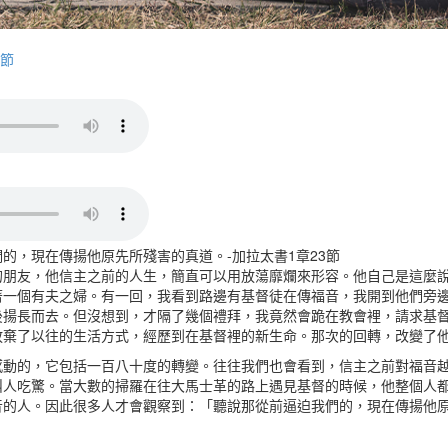
4節
的，現在傳揚他原先所殘害的真道。-加拉太書1章23節
的朋友，他信主之前的人生，簡直可以用放蕩靡爛來形容。他自己是這麼
著一個有夫之婦。有一回，我看到路邊有基督徒在傳福音，我開到他們旁
後揚長而去。但沒想到，才隔了幾個禮拜，我竟然會跪在教會裡，請求基
放棄了以往的生活方式，經歷到在基督裡的新生命。那次的回轉，改變了
感動的，它包括一百八十度的轉變。往往我們也會看到，信主之前對福音
叫人吃驚。當大數的掃羅在往大馬士革的路上遇見基督的時候，他整個人
音的人。因此很多人才會觀察到：「聽說那從前逼迫我們的，現在傳揚他