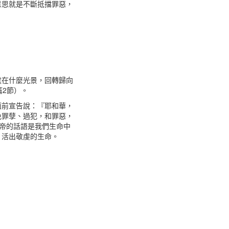
意思就是不斷抵擋罪惡，
處在什麼光景，回轉歸向
篇2節）。
面前宣告說：『耶和華，
免罪孽、過犯，和罪惡，
上帝的話語是我們生命中
，活出敬虔的生命。