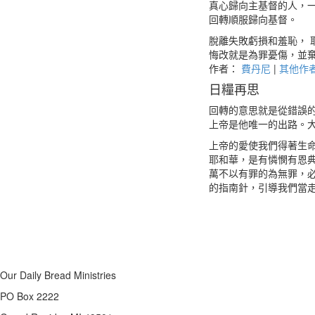
真心歸向主基督的人，
回轉順服歸向基督。
脫離失敗虧損和羞恥， 
悔改就是為罪憂傷，並
作者：
費丹尼
|
其他作
日糧再思
回轉的意思就是從錯誤
上帝是他唯一的出路。大
上帝的愛使我們得著生
耶和華，是有憐憫有恩
萬不以有罪的為無罪，必
的指南針，引導我們當
Our Daily Bread Ministries
PO Box 2222