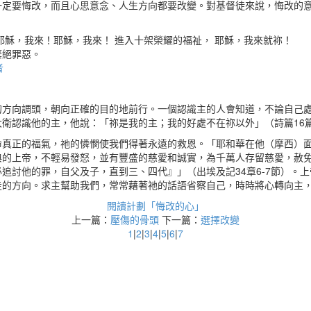
一定要悔改，而且心思意念、人生方向都要改變。對基督徒來說，悔改的
耶穌，我來！耶穌，我來！ 進入十架榮耀的福祉， 耶穌，我來就祢！
棄絕罪惡。
者
的方向調頭，朝向正確的目的地前行。一個認識主的人會知道，不論自己
衛認識他的主，他說：「祢是我的主；我的好處不在祢以外」（詩篇16
命真正的福氣，祂的憐憫使我們得著永遠的救恩。「耶和華在他（摩西）
典的上帝，不輕易發怒，並有豐盛的慈愛和誠實，為千萬人存留慈愛，赦
追討他的罪，自父及子，直到三、四代』」（出埃及記34章6-7節）。
走的方向。求主幫助我們，常常藉著祂的話語省察自己，時時將心轉向主
閱讀計劃「悔改的心」
上一篇：
壓傷的骨頭
下一篇：
選擇改變
1
|
2
|
3
|
4
|
5
|
6
|
7